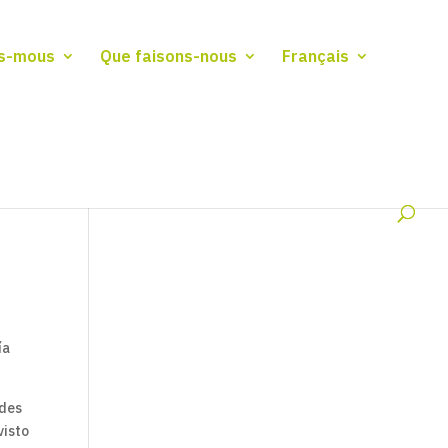
s-mous
Que faisons-nous
Français
ía
edes
visto