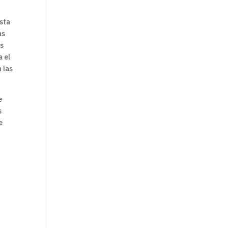
sta
as
os
a el
 las
e
s
e