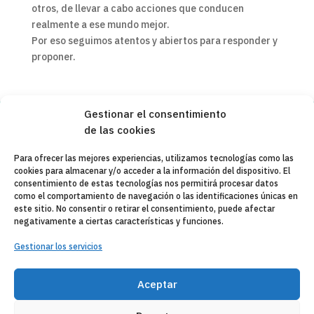
otros, de llevar a cabo acciones que conducen
realmente a ese mundo mejor.
Por eso seguimos atentos y abiertos para responder y
proponer.
Gestionar el consentimiento
de las cookies
Copyleft 2025
Itaka-Escolapios
Para ofrecer las mejores experiencias, utilizamos tecnologías como las
cookies para almacenar y/o acceder a la información del dispositivo. El
AVISO LEGAL
consentimiento de estas tecnologías nos permitirá procesar datos
como el comportamiento de navegación o las identificaciones únicas en
POLÍTICA DE PRIVACIDAD
este sitio. No consentir o retirar el consentimiento, puede afectar
negativamente a ciertas características y funciones.
CONTACTO
Gestionar los servicios
CANAL DE DENUNCIAS
ENTIDADES COLABORADORAS
Aceptar
CORREO WEB