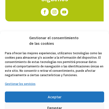
Gestionar el consentimiento
de las cookies
Copyleft 2025
Itaka-Escolapios
Para ofrecer las mejores experiencias, utilizamos tecnologías como las
cookies para almacenar y/o acceder a la información del dispositivo. El
AVISO LEGAL
consentimiento de estas tecnologías nos permitirá procesar datos
como el comportamiento de navegación o las identificaciones únicas en
POLÍTICA DE PRIVACIDAD
este sitio. No consentir o retirar el consentimiento, puede afectar
negativamente a ciertas características y funciones.
CONTACTO
Gestionar los servicios
CANAL DE DENUNCIAS
ENTIDADES COLABORADORAS
Aceptar
CORREO WEB
Denegar