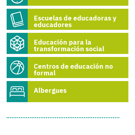
Escuelas de educadoras y
educadores
Educación para la
transformación social
Centros de educación no
formal
Albergues