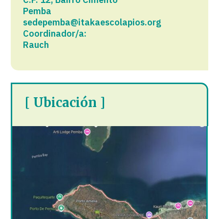
Pemba
sedepemba@itakaescolapios.org
Coordinador/a:
Rauch
[ Ubicación ]