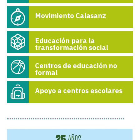
Movimiento Calasanz
Educación para la
transformación social
Centros de educación no
formal
Apoyo a centros escolares