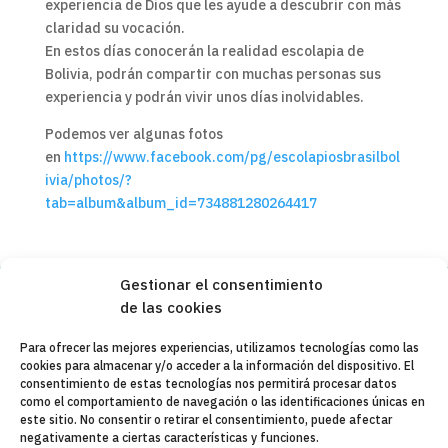
experiencia de Dios que les ayude a descubrir con más
claridad su vocación.
En estos días conocerán la realidad escolapia de
Bolivia, podrán compartir con muchas personas sus
experiencia y podrán vivir unos días inolvidables.
Podemos ver algunas fotos
en
https://www.facebook.com/pg/escolapiosbrasilbol
ivia/photos/?
tab=album&album_id=734881280264417
Gestionar el consentimiento
de las cookies
Copyleft 2025
Itaka-Escolapios
Para ofrecer las mejores experiencias, utilizamos tecnologías como las
cookies para almacenar y/o acceder a la información del dispositivo. El
AVISO LEGAL
consentimiento de estas tecnologías nos permitirá procesar datos
como el comportamiento de navegación o las identificaciones únicas en
POLÍTICA DE PRIVACIDAD
este sitio. No consentir o retirar el consentimiento, puede afectar
negativamente a ciertas características y funciones.