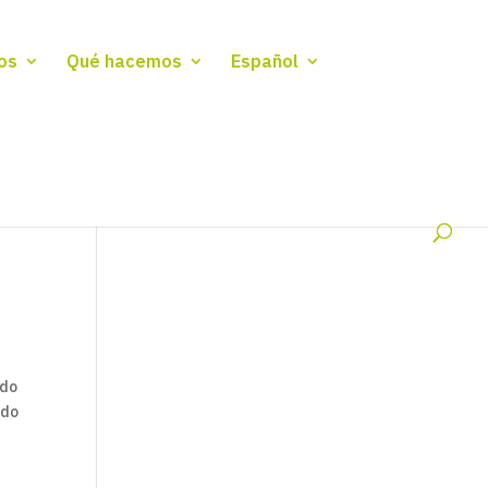
os
Qué hacemos
Español
ndo
ndo