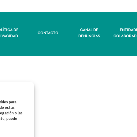
LÍTICA DE
CANAL DE
ENTIDAD
CONTACTO
RIVACIDAD
DENUNCIAS
COLABORAD
okies para
 de estas
egación o las
ento, puede