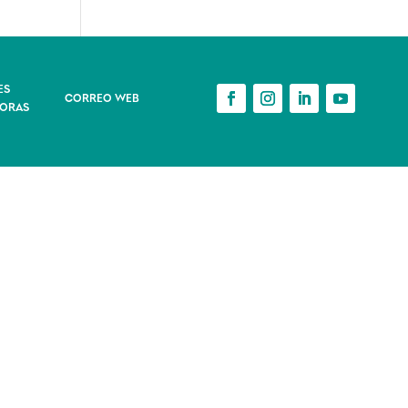
ES
CORREO WEB
ORAS