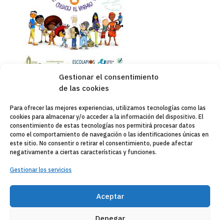
Gestionar el consentimiento
de las cookies
Copyleft 2025
Itaka-Escolapios
Para ofrecer las mejores experiencias, utilizamos tecnologías como las
cookies para almacenar y/o acceder a la información del dispositivo. El
AVISO LEGAL
consentimiento de estas tecnologías nos permitirá procesar datos
como el comportamiento de navegación o las identificaciones únicas en
POLÍTICA DE PRIVACIDAD
este sitio. No consentir o retirar el consentimiento, puede afectar
negativamente a ciertas características y funciones.
CONTACTO
Gestionar los servicios
CANAL DE DENUNCIAS
ENTIDADES COLABORADORAS
Aceptar
CORREO WEB
Denegar