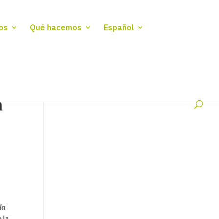
os
Qué hacemos
Español
n
la
 la