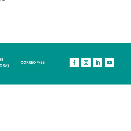
ES
CORREO WEB
ORAS