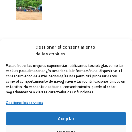
Gestionar el consentimiento
de las cookies
Copyleft 2025
Itaka-Escolapios
Para ofrecer las mejores experiencias, utilizamos tecnologías como las
cookies para almacenar y/o acceder a la información del dispositivo. El
AVISO LEGAL
consentimiento de estas tecnologías nos permitirá procesar datos
como el comportamiento de navegación o las identificaciones únicas en
POLÍTICA DE PRIVACIDAD
este sitio. No consentir o retirar el consentimiento, puede afectar
negativamente a ciertas características y funciones.
CONTACTO
Gestionar los servicios
CANAL DE DENUNCIAS
ENTIDADES COLABORADORAS
Aceptar
CORREO WEB
Denegar