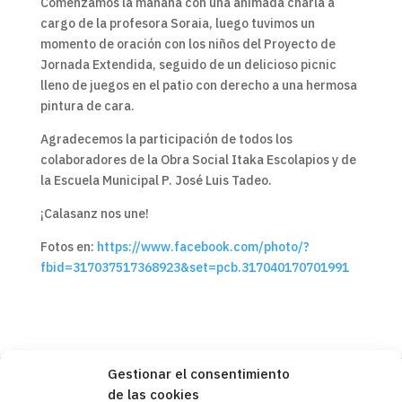
Comenzamos la mañana con una animada charla a
cargo de la profesora Soraia, luego tuvimos un
momento de oración con los niños del Proyecto de
Jornada Extendida, seguido de un delicioso picnic
lleno de juegos en el patio con derecho a una hermosa
pintura de cara.
Agradecemos la participación de todos los
colaboradores de la Obra Social Itaka Escolapios y de
la Escuela Municipal P. José Luis Tadeo.
¡Calasanz nos une!
Fotos en:
https://www.facebook.com/photo/?
fbid=317037517368923&set=pcb.317040170701991
Gestionar el consentimiento
de las cookies
Copyleft 2025
Itaka-Escolapios