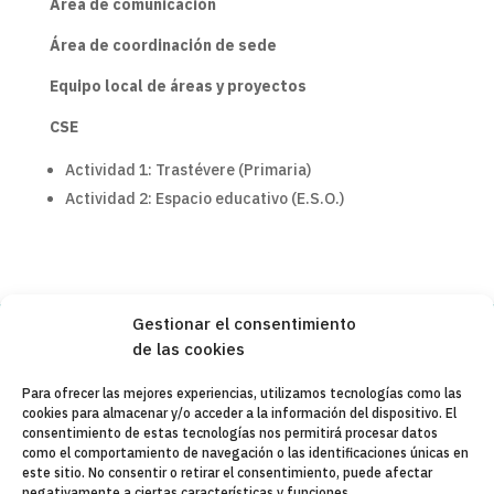
Área de comunicación
Área de coordinación de sede
Equipo local de áreas y proyectos
CSE
Actividad 1: Trastévere (Primaria)
Actividad 2: Espacio educativo (E.S.O.)
Gestionar el consentimiento
de las cookies
Copyleft 2025
Itaka-Escolapios
Para ofrecer las mejores experiencias, utilizamos tecnologías como las
cookies para almacenar y/o acceder a la información del dispositivo. El
AVISO LEGAL
consentimiento de estas tecnologías nos permitirá procesar datos
como el comportamiento de navegación o las identificaciones únicas en
POLÍTICA DE PRIVACIDAD
este sitio. No consentir o retirar el consentimiento, puede afectar
negativamente a ciertas características y funciones.