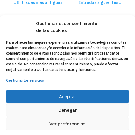
« Entradas más antiguas
Entradas siguientes »
Gestionar el consentimiento
de las cookies
Copyleft 2025
Itaka-Escolapios
Para ofrecer las mejores experiencias, utilizamos tecnologías como las
cookies para almacenar y/o acceder a la información del dispositivo. El
AVISO LEGAL
consentimiento de estas tecnologías nos permitirá procesar datos
como el comportamiento de navegación o las identificaciones únicas en
POLÍTICA DE PRIVACIDAD
este sitio. No consentir o retirar el consentimiento, puede afectar
negativamente a ciertas características y funciones.
CONTACTO
Gestionar los servicios
CANAL DE DENUNCIAS
ENTIDADES COLABORADORAS
Aceptar
CORREO WEB
Denegar
Ver preferencias