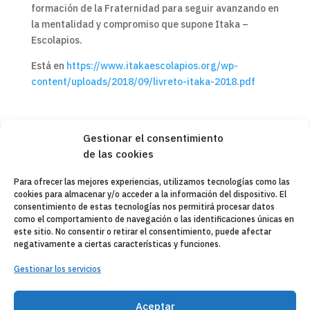
formación de la Fraternidad para seguir avanzando en
la mentalidad y compromiso que supone Itaka –
Escolapios.
Está en
https://www.itakaescolapios.org/wp-
content/uploads/2018/09/livreto-itaka-2018.pdf
Gestionar el consentimiento
de las cookies
Copyleft 2025
Itaka-Escolapios
Para ofrecer las mejores experiencias, utilizamos tecnologías como las
cookies para almacenar y/o acceder a la información del dispositivo. El
AVISO LEGAL
consentimiento de estas tecnologías nos permitirá procesar datos
como el comportamiento de navegación o las identificaciones únicas en
POLÍTICA DE PRIVACIDAD
este sitio. No consentir o retirar el consentimiento, puede afectar
negativamente a ciertas características y funciones.
CONTACTO
Gestionar los servicios
CANAL DE DENUNCIAS
ENTIDADES COLABORADORAS
Aceptar