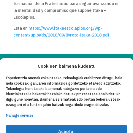
formación de la Fraternidad para seguir avanzando en
la mentalidad y compromiso que supone Itaka –
Escolapios.
Está en
https://www.itakaescolapios.org/wp-
content/uploads/2018/09/livreto-itaka-2018.pdf
Cookieen baimena kudeatu
Copyleft 2025
Itaka-Escolapios
Esperientzia onenak eskaintzeko, teknologiak erabiltzen ditugu, hala
nola cookieak, gailuaren informazioa gordetzeko eta/edo atzitzeko.
LEGE OHAR
Teknologia horietarako baimenak nabigazio portaera edo
identifikatzaile bakarrak bezalako datuak prozesatzea ahalbidetuko
PRIBATASUN-POLITIKA
digu gune honetan. Baimena ez emateak edo bertan behera uzteak
ezaugarri eta funtzio jakin batzuk negatiboki eragin ditzake.
KONTAKTU
Manage services
CANAL DE DENUNCIAS
ENTITATE KOLABORATZAILEAK
Aceptar