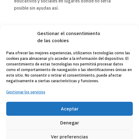
educativos y sociales en lugares donde no sería
posible sin ayudas así.
Gestionar el consentimiento
de las cookies
Copyleft 2025
Itaka-Escolapios
Para ofrecer las mejores experiencias, utilizamos tecnologías como las
cookies para almacenar y/o acceder a la información del dispositivo. El
AVISO LEGAL
consentimiento de estas tecnologías nos permitirá procesar datos
como el comportamiento de navegación o las identificaciones únicas en
POLÍTICA DE PRIVACIDAD
este sitio. No consentir o retirar el consentimiento, puede afectar
negativamente a ciertas características y funciones.
CONTACTO
Gestionar los servicios
CANAL DE DENUNCIAS
ENTIDADES COLABORADORAS
Aceptar
CORREO WEB
Denegar
Ver preferencias