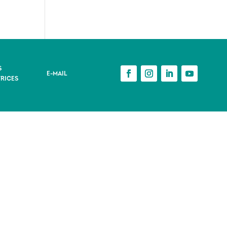
S
E-MAIL
RICES