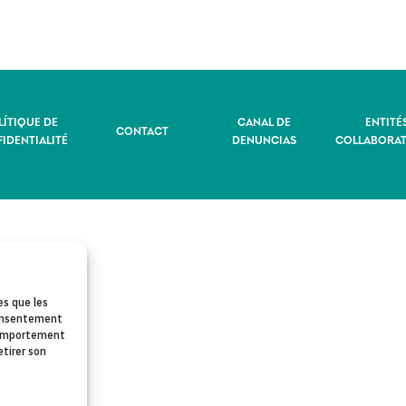
LÍTIQUE DE
CANAL DE
ENTITÉ
CONTACT
IDENTIALITÉ
DENUNCIAS
COLLABORAT
es que les
 consentement
 comportement
etirer son