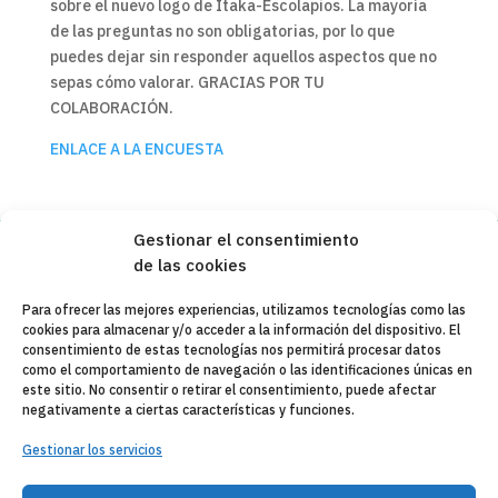
sobre el nuevo logo de Itaka-Escolapios. La mayoría
de las preguntas no son obligatorias, por lo que
puedes dejar sin responder aquellos aspectos que no
sepas cómo valorar. GRACIAS POR TU
COLABORACIÓN.
ENLACE A LA ENCUESTA
Gestionar el consentimiento
de las cookies
Copyleft 2025
Itaka-Escolapios
Para ofrecer las mejores experiencias, utilizamos tecnologías como las
cookies para almacenar y/o acceder a la información del dispositivo. El
AVISO LEGAL
consentimiento de estas tecnologías nos permitirá procesar datos
como el comportamiento de navegación o las identificaciones únicas en
POLÍTICA DE PRIVACIDAD
este sitio. No consentir o retirar el consentimiento, puede afectar
negativamente a ciertas características y funciones.
CONTACTO
Gestionar los servicios
CANAL DE DENUNCIAS