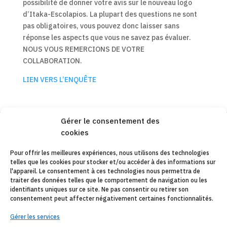
possibilité de donner votre avis sur le nouveau logo
d’Itaka-Escolapios. La plupart des questions ne sont
pas obligatoires, vous pouvez donc laisser sans
réponse les aspects que vous ne savez pas évaluer.
NOUS VOUS REMERCIONS DE VOTRE
COLLABORATION.
LIEN VERS L’ENQUÊTE
Gérer le consentement des
cookies
Copyleft 2025
Itaka-Escolapios
Pour offrir les meilleures expériences, nous utilisons des technologies
telles que les cookies pour stocker et/ou accéder à des informations sur
AVIS JURIDIQUE
l'appareil. Le consentement à ces technologies nous permettra de
traiter des données telles que le comportement de navigation ou les
POLÍTIQUE DE CONFIDENTIALITÉ
identifiants uniques sur ce site. Ne pas consentir ou retirer son
consentement peut affecter négativement certaines fonctionnalités.
CONTACT
Gérer les services
CANAL DE DENUNCIAS