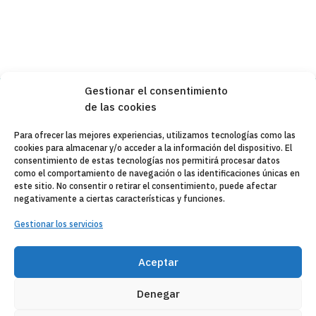
Gestionar el consentimiento
de las cookies
Copyleft 2025
Itaka-Escolapios
Para ofrecer las mejores experiencias, utilizamos tecnologías como las
cookies para almacenar y/o acceder a la información del dispositivo. El
AVISO LEGAL
consentimiento de estas tecnologías nos permitirá procesar datos
como el comportamiento de navegación o las identificaciones únicas en
POLÍTICA DE PRIVACIDAD
este sitio. No consentir o retirar el consentimiento, puede afectar
negativamente a ciertas características y funciones.
CONTACTO
Gestionar los servicios
CANAL DE DENUNCIAS
Aceptar
ENTIDADES COLABORADORAS
CORREO WEB
Denegar