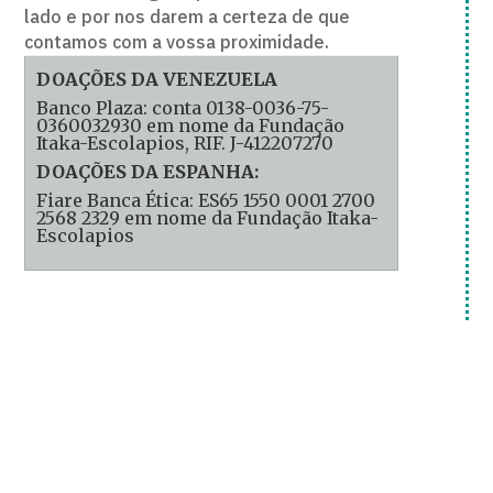
lado e por nos darem a certeza de que
contamos com a vossa proximidade.
DOAÇÕES DA VENEZUELA
Banco Plaza: conta 0138-0036-75-
0360032930 em nome da Fundação
Itaka-Escolapios, RIF. J-412207270
DOAÇÕES DA ESPANHA:
Fiare Banca Ética: ES65 1550 0001 2700
2568 2329 em nome da Fundação Itaka-
Escolapios