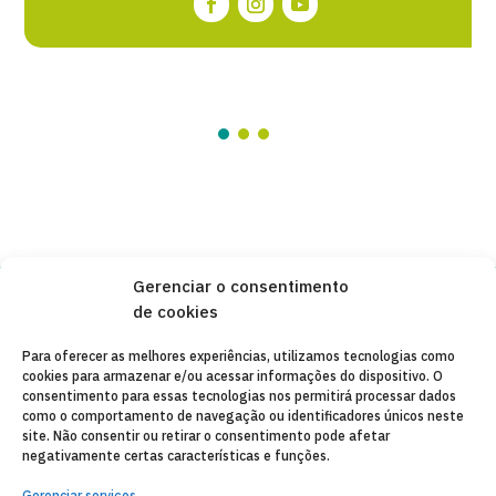
Gerenciar o consentimento
de cookies
Copyleft 2025
Itaka-Escolapios
Para oferecer as melhores experiências, utilizamos tecnologias como
cookies para armazenar e/ou acessar informações do dispositivo. O
AVISO LEGAL
consentimento para essas tecnologias nos permitirá processar dados
como o comportamento de navegação ou identificadores únicos neste
POLÍTICA DE PRIVACIDADE
site. Não consentir ou retirar o consentimento pode afetar
negativamente certas características e funções.
CONTATO
Gerenciar serviços