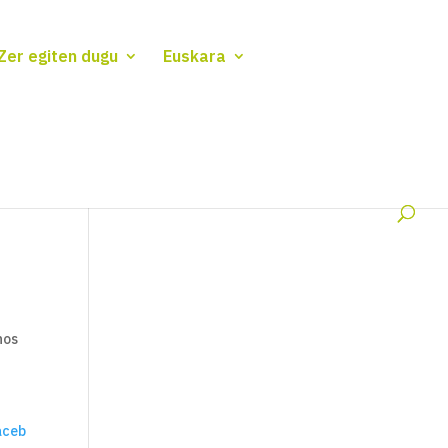
Zer egiten dugu
Euskara
nos
aceb