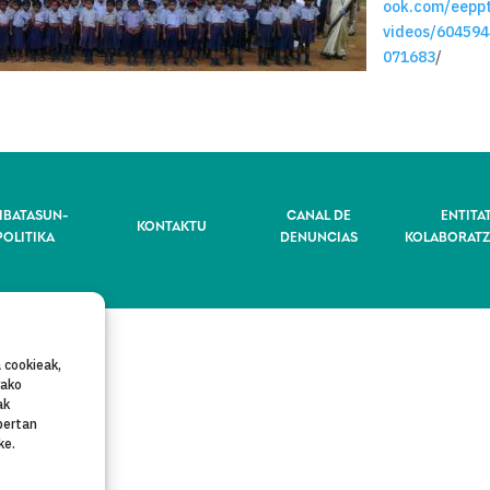
ook.com/eepp
videos/60459
071683
/
IBATASUN-
CANAL DE
ENTITA
KONTAKTU
POLITIKA
DENUNCIAS
KOLABORATZ
 cookieak,
rako
ak
bertan
ke.