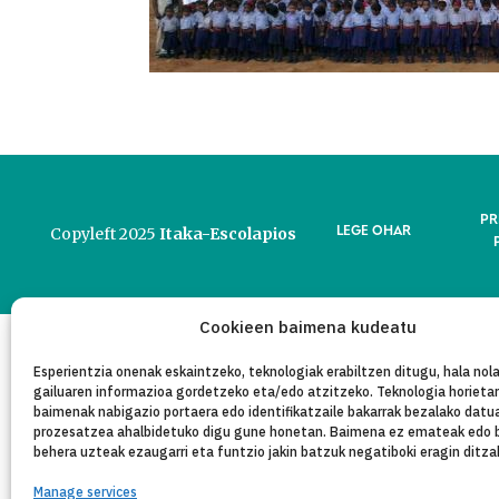
PR
LEGE OHAR
Copyleft 2025
Itaka-Escolapios
Cookieen baimena kudeatu
Esperientzia onenak eskaintzeko, teknologiak erabiltzen ditugu, hala nola
gailuaren informazioa gordetzeko eta/edo atzitzeko. Teknologia horieta
baimenak nabigazio portaera edo identifikatzaile bakarrak bezalako datu
prozesatzea ahalbidetuko digu gune honetan. Baimena ez emateak edo 
behera uzteak ezaugarri eta funtzio jakin batzuk negatiboki eragin ditza
Manage services