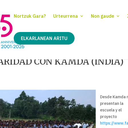
Nortzuk Gara?
Urteurrena
Non gaude
ELKARLANEAN ARITU
ARIDAD CON KAMDA (INDIA)
Desde Kamda 
presentan la
escuela y el
proyecto
https://www.f