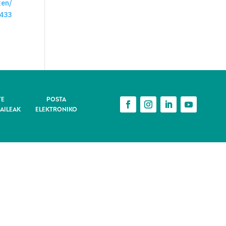
ten/
4433
TE
POSTA
AILEAK
ELEKTRONIKO