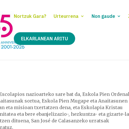
Nortzuk Gara?
Urteurrena
Non gaude
ELKARLANEAN ARITU
-Escolapios nazioarteko sare bat da, Eskola Pien Ordena
naitasunak sortua, Eskola Pien Mugape eta Anaitasunen
an eta misioan txertatzen dena, eta Eskolapia Kristau
tatea eta bere ebanjelizazio-, hezkuntza- eta gizarte-l
atzen dituena, San José de Calasanzeko urratsak
ratuz.