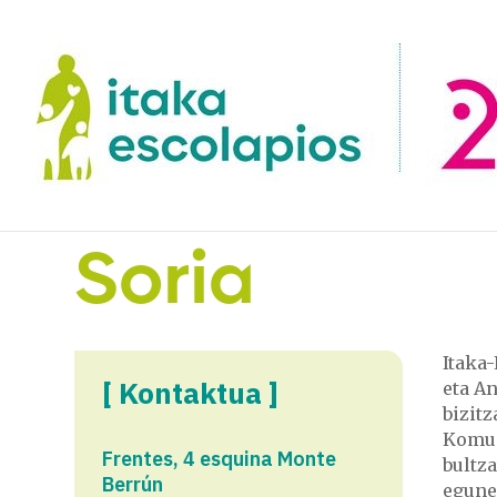
Soria
Itaka
[ Kontaktua ]
eta A
bizitz
Komuni
Frentes, 4 esquina Monte
bultz
Berrún
egune