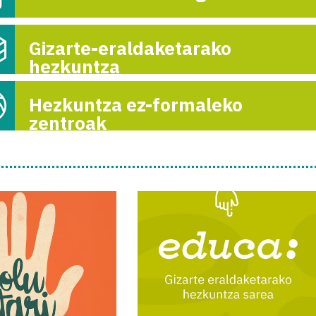
OCIO Y CONCILI
ESTE VERANO 
Gizarte-eraldaketarako
TALLERES D
GASTRONOMÍA 
hezkuntza
MANO DE IT
ESCOLAPIOS S
Hezkuntza ez-formaleko
zentroak
24-uz
