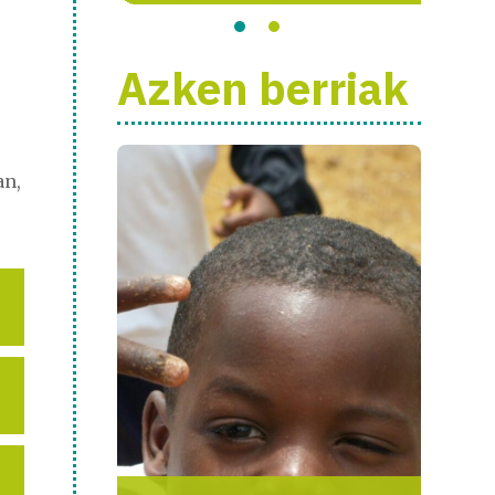
Azken berriak
an,