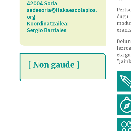
42004 Soria
sedesoria@itakaescolapios.
Perts
org
dugu,
Koordinatzailea:
modur
Sergio Barriales
erant
Bolun
lerroa
eta g
"Jain
[ Non gaude ]