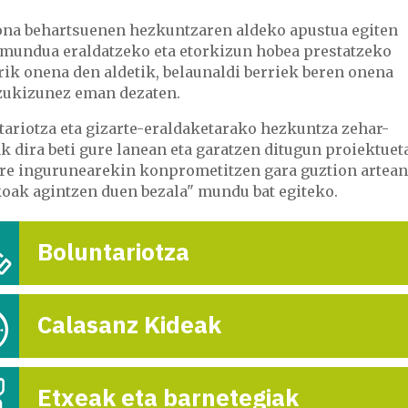
ona behartsuenen hezkuntzaren aldeko apustua egiten
 mundua eraldatzeko eta etorkizun hobea prestatzeko
ik onena den aldetik, belaunaldi berriek beren onena
zukizunez eman dezaten.
tariotza eta gizarte-eraldaketarako hezkuntza zehar-
k dira beti gure lanean eta garatzen ditugun proiektuet
ure ingurunearekin konprometitzen gara guztion artean
koak agintzen duen bezala" mundu bat egiteko.
Boluntariotza
Calasanz Kideak
Etxeak eta barnetegiak