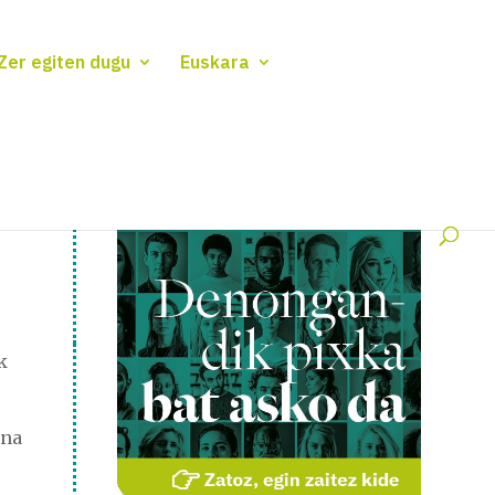
Zer egiten dugu
Euskara
k
ana