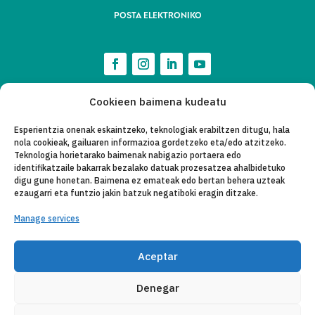
POSTA ELEKTRONIKO
Cookieen baimena kudeatu
Esperientzia onenak eskaintzeko, teknologiak erabiltzen ditugu, hala
nola cookieak, gailuaren informazioa gordetzeko eta/edo atzitzeko.
Teknologia horietarako baimenak nabigazio portaera edo
identifikatzaile bakarrak bezalako datuak prozesatzea ahalbidetuko
digu gune honetan. Baimena ez emateak edo bertan behera uzteak
ezaugarri eta funtzio jakin batzuk negatiboki eragin ditzake.
Manage services
Aceptar
Denegar