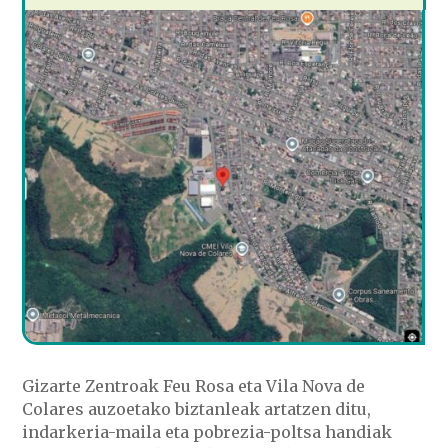
Gizarte Zentroak Feu Rosa eta Vila Nova de
Colares auzoetako biztanleak artatzen ditu,
indarkeria-maila eta pobrezia-poltsa handiak