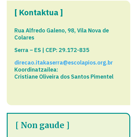
[ Kontaktua ]
Rua Alfredo Galeno, 98, Vila Nova de
Colares
Serra – ES | CEP: 29.172-835
direcao.itakaserra@escolapios.org.br
Koordinatzailea:
Cristiane Oliveira dos Santos Pimentel
[ Non gaude ]