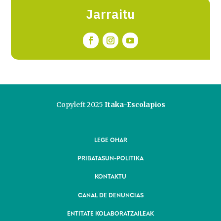
Jarraitu
Copyleft 2025
Itaka-Escolapios
LEGE OHAR
PRIBATASUN-POLITIKA
KONTAKTU
CANAL DE DENUNCIAS
ENTITATE KOLABORATZAILEAK