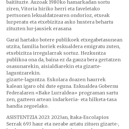
baitituzte. Auzoak 1980ko hamarkadan sortu
ziren, Vitoria hiriko herri eta faveletako
pertsonen lekualdatzearen ondorioz, etxeak
lurperatu eta etxebizitza asko hustera behartu
zituzten lur-jausiek erasana
Garai hartako botere publikoek etxegabetasunean
utzita, familia horiek eskualdera emigratu zuten,
etxebizitza irregularrak sortuz. Hezkuntza
publikoa ona da, baina ez da gauza bera gertatzen
osasunarekin, aisialdiarekin eta gizarte-
laguntzarekin.
gizarte-laguntza. Eskolara doazen haurrek
kalean igaro ohi dute eguna. Eskualdea Gobernu
Federalaren «Bake Lurraldea» programan sartu
zen, gazteen artean indarkeria- eta hilketa-tasa
handia zegoelako.
ASISTENTZIA 2023: 2023an, Itaka-Escolapios
Serrak 693 haur eta nerabe artatu zituen gizarte-,