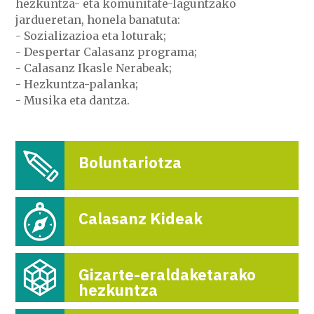
hezkuntza- eta komunitate-laguntzako
jardueretan, honela banatuta:
- Sozializazioa eta loturak;
- Despertar Calasanz programa;
- Calasanz Ikasle Nerabeak;
- Hezkuntza-palanka;
- Musika eta dantza.
Boluntariotza
Calasanz Kideak
Gizarte-eraldaketarako
hezkuntza