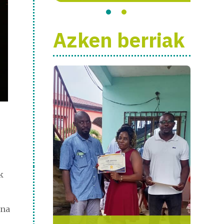
Azken berriak
k
ana