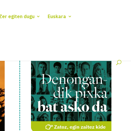
Zer egiten dugu
Euskara