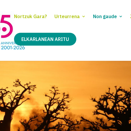
Nortzuk Gara?
Urteurrena
Non gaude
ELKARLANEAN ARITU