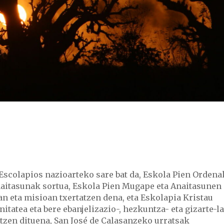
-Escolapios nazioarteko sare bat da, Eskola Pien Ordena
naitasunak sortua, Eskola Pien Mugape eta Anaitasunen
an eta misioan txertatzen dena, eta Eskolapia Kristau
tatea eta bere ebanjelizazio-, hezkuntza- eta gizarte-l
atzen dituena, San José de Calasanzeko urratsak