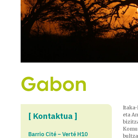
Gabon
Itaka
[ Kontaktua ]
eta A
bizitz
Komuni
Barrio Cité – Verté H10
bultz