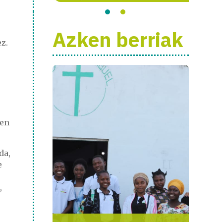
Azken berriak
z.
ten
da,
e
,