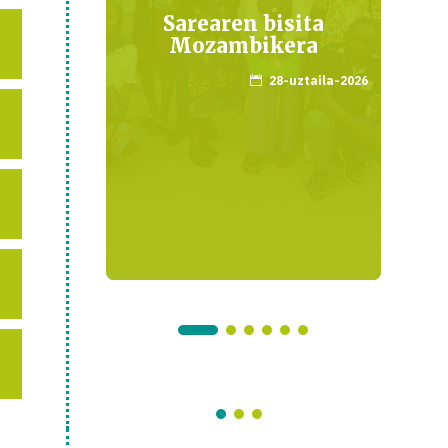
 de
Sarearen bisita
euene
Mozambikera
raila-2022
28-uztaila-2026
