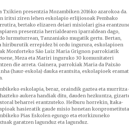
a Txikien presentzia Mozambiken 2016ko azarokoa da.
n iritsi ziren lehen eskolapio erlijiosoak Pembako
rrutira, bertako elizaren deiari misiolari gisa erantzune
apiaren presentzia herrialdearen iparraldean dago,
do lurmuturrean, Tanzaniako mugatik gertu. Bertan,
 hiriburutik errepidez bi ordu ingurura, eskolapioen
ak Monforteko São Luiz Maria Grignon parrokiatik
uene, Meza eta Mariri inguruko 30 komunitateri
tzen die arreta. Gainera, parrokiak Maria da Paixão
inha (haur-eskola) dauka erantsita, eskolapioek erama
a.
bikeko eskolapia, beraz, oraindik gaztea eta murritza 
 hazteko aukera handiak ditu, dauden hezkuntza, gizart
storal beharrei erantzuteko. Helburu horrekin, Itaka-
apioak hasieratik gaude misio honetan konprometituta
bikeko Pias Eskolen egungo eta etorkizuneko
ktuak garatzen lagunduz eta lagunduz.