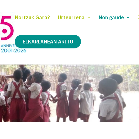
Nortzuk Gara?
Urteurrena
Non gaude
ELKARLANEAN ARITU