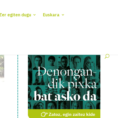
Zer egiten dugu
Euskara