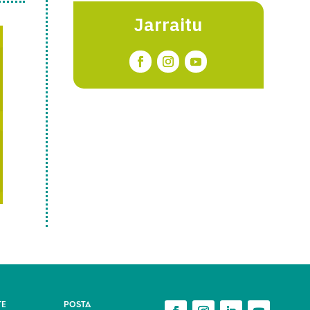
Jarraitu
TE
POSTA