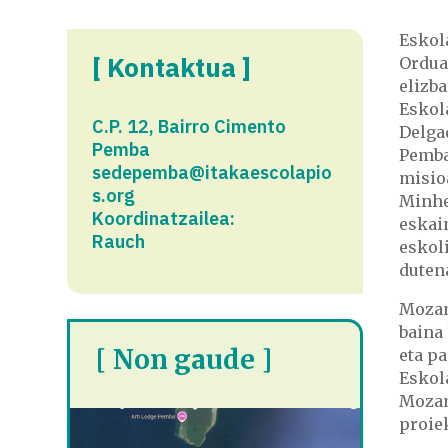
Eskol
[ Kontaktua ]
Ordua
elizba
Eskol
C.P. 12, Bairro Cimento
Delga
Pemba
Pemba
sedepemba@itakaescolapio
misio
s.org
Minhe
Koordinatzailea:
eskain
Rauch
eskol
duten
Mozam
baina
[ Non gaude ]
eta pa
Eskol
Mozam
proie