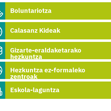
Alfabetización
Boluntariotza
mujeres en Minh
9-i

Calasanz Kideak
Gizarte-eraldaketarako
hezkuntza
Hezkuntza ez-formaleko
zentroak
Eskola-laguntza