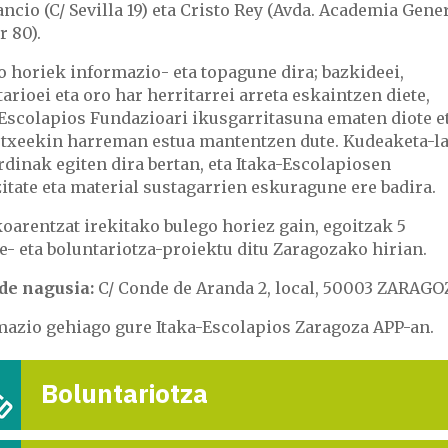
ncio (C/ Sevilla 19) eta Cristo Rey (Avda. Academia Gene
r 80).
o horiek informazio- eta topagune dira; bazkideei,
arioei eta oro har herritarrei arreta eskaintzen diete,
-Escolapios Fundazioari ikusgarritasuna ematen diote e
etxeekin harreman estua mantentzen dute. Kudeaketa-l
dinak egiten dira bertan, eta Itaka-Escolapiosen
itate eta material sustagarrien eskuragune ere badira.
oarentzat irekitako bulego horiez gain, egoitzak 5
e- eta boluntariotza-proiektu ditu Zaragozako hirian.
de nagusia:
C/ Conde de Aranda 2, local, 50003 ZARAGO
mazio gehiago gure Itaka-Escolapios Zaragoza APP-an.
Boluntariotza