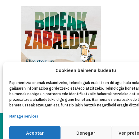
Cookieen baimena kudeatu
Esperientzia onenak eskaintzeko, teknologiak erabiltzen ditugu, hala nola
gailuaren informazioa gordetzeko eta/edo atzitzeko. Teknologia horieta
baimenak nabigazio portaera edo identifikatzaile bakarrak bezalako datu
prozesatzea ahalbidetuko digu gune honetan. Baimena ez emateak edo 
behera uzteak ezaugarri eta funtzio jakin batzuk negatiboki eragin ditza
Manage services
PR
Aceptar
Denegar
Ver pref
LEGE OHAR
Copyleft 2025
Itaka-Escolapios