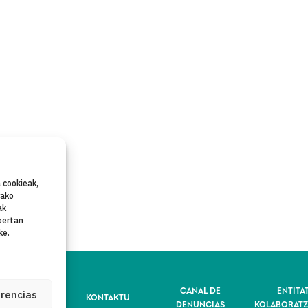
 cookieak,
rako
ak
bertan
ke.
IBATASUN-
CANAL DE
ENTITA
erencias
KONTAKTU
POLITIKA
DENUNCIAS
KOLABORATZ