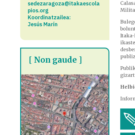
sedezaragoza@itakaescola
Calasa
pios.org
Milita
Koordinatzailea:
Buleg
Jesús Marín
bolunt
Itaka
ikast
desber
publiz
[ Non gaude ]
Publik
gizart
Helbi
Infor