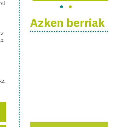
ral
Azken berriak
ta
an
ZA