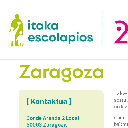
Zaragoza
Itaka
[ Kontaktua ]
sortu
ordezk
Conde Aranda 2 Local
Gaur e
50003 Zaragoza
bakoit