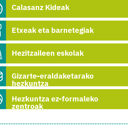
Calasanz Kideak
PARA ANIMAR
CAMPAÑA SOLI
CON EL CON
Etxeak eta barnetegiak
26-ap

Hezitzaileen eskolak
Gizarte-eraldaketarako
hezkuntza
Hezkuntza ez-formaleko
zentroak