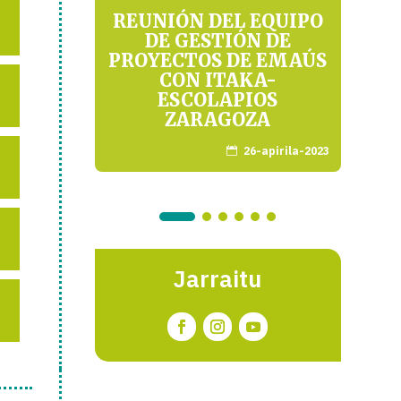
 LA
REUNIÓN DEL EQUIPO
DARIA
DE GESTIÓN DE
GO
PROYECTOS DE EMAÚS
CON ITAKA-
irila-2019
ESCOLAPIOS
ZARAGOZA
26-apirila-2023

Jarraitu