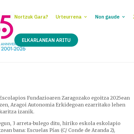
Nortzuk Gara?
Urteurrena
Non gaude
ELKARLANEAN ARITU
-Escolapios Fundazioaren Zaragozako egoitza 2025ean
 zen, Aragoi Autonomia Erkidegoan ezarritako lehen
aritza izanik.
gun, 3 arreta-bulego ditu, hiriko eskola eskolapio
zean bana: Escuelas Pías (C/ Conde de Aranda 2),