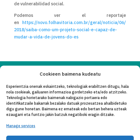
de vulnerabilidad social.
Podemos ver el reportaje
en
https://novo.folhavitoria.com.br/geral/noticia/06/
2018/saiba-como-um-projeto-social-e-capaz-de-
mudar-a-vida-de-jovens-do-es
Cookieen baimena kudeatu
Copyleft 2025
Itaka-Escolapios
Esperientzia onenak eskaintzeko, teknologiak erabiltzen ditugu, hala
nola cookieak, gailuaren informazioa gordetzeko eta/edo atzitzeko.
LEGE OHAR
Teknologia horietarako baimenak nabigazio portaera edo
identifikatzaile bakarrak bezalako datuak prozesatzea ahalbidetuko
PRIBATASUN-POLITIKA
digu gune honetan. Baimena ez emateak edo bertan behera uzteak
ezaugarri eta funtzio jakin batzuk negatiboki eragin ditzake.
KONTAKTU
Manage services
CANAL DE DENUNCIAS