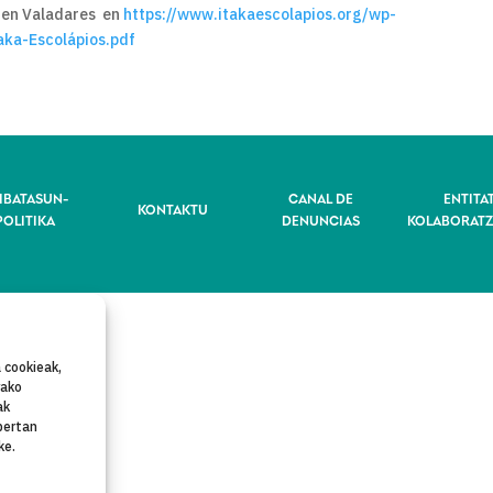
o en Valadares en
https://www.itakaescolapios.org/wp-
aka-Escolápios.pdf
IBATASUN-
CANAL DE
ENTITA
KONTAKTU
POLITIKA
DENUNCIAS
KOLABORATZ
 cookieak,
rako
ak
bertan
ke.