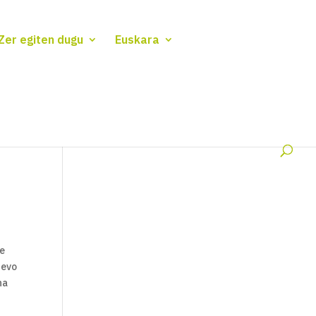
Zer egiten dugu
Euskara
se
uevo
na