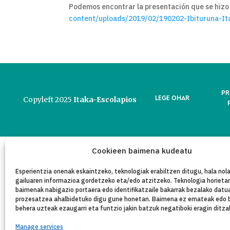
Podemos encontrar la presentación que se hiz
content/uploads/2019/02/190202-Ibituruna-It
PR
LEGE OHAR
Copyleft 2025
Itaka-Escolapios
Cookieen baimena kudeatu
Esperientzia onenak eskaintzeko, teknologiak erabiltzen ditugu, hala nola
gailuaren informazioa gordetzeko eta/edo atzitzeko. Teknologia horieta
baimenak nabigazio portaera edo identifikatzaile bakarrak bezalako datu
prozesatzea ahalbidetuko digu gune honetan. Baimena ez emateak edo 
behera uzteak ezaugarri eta funtzio jakin batzuk negatiboki eragin ditza
Manage services