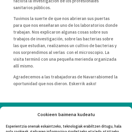
facilita la investigación de los profesionales
sanitarios públicos.
Tuvimos la suerte de que nos abrieran sus puertas
para que nos enseñaran uno de los laboratorios donde
trabajan. Nos explicaron algunas cosas sobre sus
trabajos de investigación, sobre las bacterias sobre
las que estudian, realizamos un cultivo de bacterias y
nos sorprendimos al verlas con el microscopio. La
visita terminó con una pequeña merienda organizada
allí mismo.
Agradecemos a las trabajadoras de Navarrabiomed la
oportunidad que nos dieron. Eskerrik asko!
Cookieen baimena kudeatu
Copyleft 2025
Itaka-Escolapios
Esperientzia onenak eskaintzeko, teknologiak erabiltzen ditugu, hala
nola cookieak, gailuaren informazioa gordetzeko eta/edo atzitzeko.