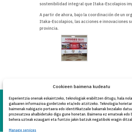
sostenibilidad integral que Itaka-Escolapios imp
A partir de ahora, bajo la coordinación de un o
Itaka-Escolapios, las acciones e innovaciones so
provincia.
Cookieen baimena kudeatu
Esperientzia onenak eskaintzeko, teknologiak erabiltzen ditugu, hala nola
gailuaren informazioa gordetzeko eta/edo atzitzeko. Teknologia horieta
PR
LEGE OHAR
baimenak nabigazio portaera edo identifikatzaile bakarrak bezalako datu
Copyleft 2025
Itaka-Escolapios
prozesatzea ahalbidetuko digu gune honetan. Baimena ez emateak edo 
behera uzteak ezaugarri eta funtzio jakin batzuk negatiboki eragin ditza
Manage services