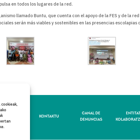
ulsa en todos los lugares de la red.
rganismo llamado Buntu, que cuenta con el apoyo de la FES y de la red
ciales serán más viables y sostenibles en las presencias escolapias 
 cookieak,
rako
IBATASUN-
CANAL DE
ENTITA
KONTAKTU
ak
POLITIKA
DENUNCIAS
KOLABORATZ
bertan
ke.