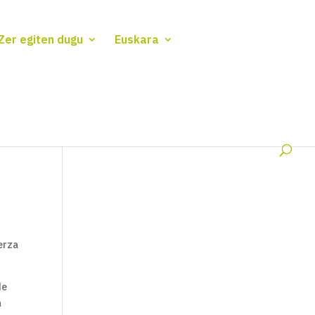
Zer egiten dugu
Euskara
erza
de
a