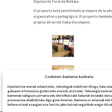
Diputación Foral de Bizkaia.
El proyecto está permitiendo la mejora de la ed
organizativo y pedagógico. El proyecto también
propios de la red Itaka-Escolapios.
Cookieen baimena kudeatu
Esperientzia onenak eskaintzeko, teknologiak erabiltzen ditugu, hala nola
gailuaren informazioa gordetzeko eta/edo atzitzeko. Teknologia horieta
baimenak nabigazio portaera edo identifikatzaile bakarrak bezalako datu
prozesatzea ahalbidetuko digu gune honetan. Baimena ez emateak edo 
behera uzteak ezaugarri eta funtzio jakin batzuk negatiboki eragin ditza