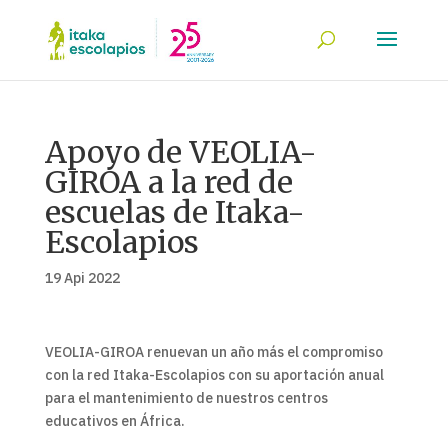
Apoyo de VEOLIA-
GIROA a la red de
escuelas de Itaka-
Escolapios
19 Api 2022
VEOLIA-GIROA renuevan un año más el compromiso
con la red Itaka-Escolapios con su aportación anual
para el mantenimiento de nuestros centros
educativos en África.