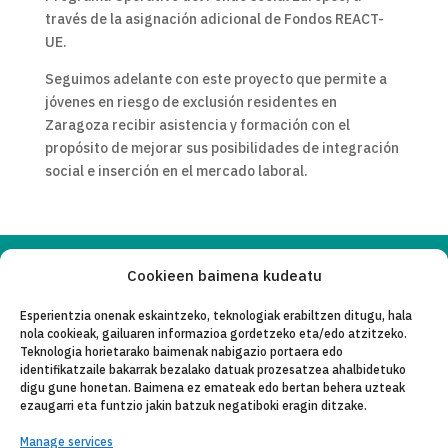
través de la asignación adicional de Fondos REACT-
UE.
Seguimos adelante con este proyecto que permite a
jóvenes en riesgo de exclusión residentes en
Zaragoza recibir asistencia y formación con el
propósito de mejorar sus posibilidades de integración
social e inserción en el mercado laboral.
Cookieen baimena kudeatu
Copyleft 2025
Itaka-Escolapios
Esperientzia onenak eskaintzeko, teknologiak erabiltzen ditugu, hala
nola cookieak, gailuaren informazioa gordetzeko eta/edo atzitzeko.
LEGE OHAR
Teknologia horietarako baimenak nabigazio portaera edo
identifikatzaile bakarrak bezalako datuak prozesatzea ahalbidetuko
PRIBATASUN-POLITIKA
digu gune honetan. Baimena ez emateak edo bertan behera uzteak
ezaugarri eta funtzio jakin batzuk negatiboki eragin ditzake.
KONTAKTU
Manage services