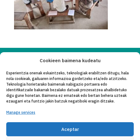
Cookieen baimena kudeatu
Copyleft 2025
Itaka-Escolapios
Esperientzia onenak eskaintzeko, teknologiak erabiltzen ditugu, hala
nola cookieak, gailuaren informazioa gordetzeko eta/edo atzitzeko.
LEGE OHAR
Teknologia horietarako baimenak nabigazio portaera edo
identifikatzaile bakarrak bezalako datuak prozesatzea ahalbidetuko
PRIBATASUN-POLITIKA
digu gune honetan. Baimena ez emateak edo bertan behera uzteak
ezaugarri eta funtzio jakin batzuk negatiboki eragin ditzake.
KONTAKTU
Manage services
CANAL DE DENUNCIAS
ENTITATE KOLABORATZAILEAK
Aceptar