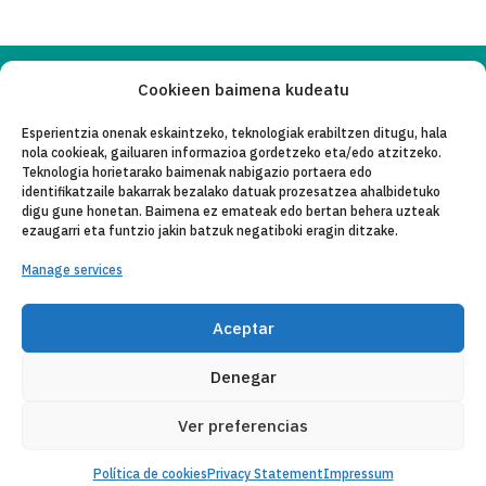
Cookieen baimena kudeatu
Copyleft 2025
Itaka-Escolapios
Esperientzia onenak eskaintzeko, teknologiak erabiltzen ditugu, hala
nola cookieak, gailuaren informazioa gordetzeko eta/edo atzitzeko.
LEGE OHAR
Teknologia horietarako baimenak nabigazio portaera edo
identifikatzaile bakarrak bezalako datuak prozesatzea ahalbidetuko
PRIBATASUN-POLITIKA
digu gune honetan. Baimena ez emateak edo bertan behera uzteak
ezaugarri eta funtzio jakin batzuk negatiboki eragin ditzake.
KONTAKTU
Manage services
CANAL DE DENUNCIAS
ENTITATE KOLABORATZAILEAK
Aceptar
POSTA ELEKTRONIKO
Denegar
Ver preferencias
Política de cookies
Privacy Statement
Impressum