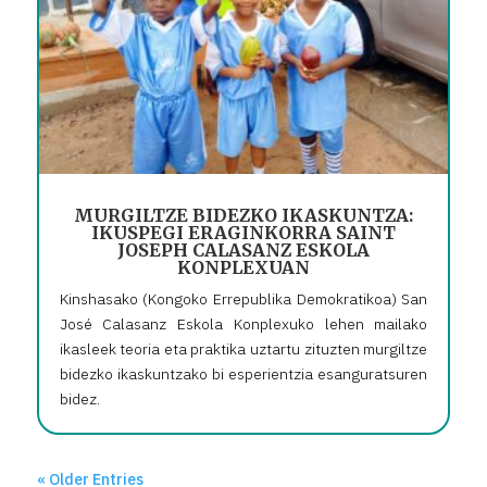
MURGILTZE BIDEZKO IKASKUNTZA:
IKUSPEGI ERAGINKORRA SAINT
JOSEPH CALASANZ ESKOLA
KONPLEXUAN
Kinshasako (Kongoko Errepublika Demokratikoa) San
José Calasanz Eskola Konplexuko lehen mailako
ikasleek teoria eta praktika uztartu zituzten murgiltze
bidezko ikaskuntzako bi esperientzia esanguratsuren
bidez.
« Older Entries