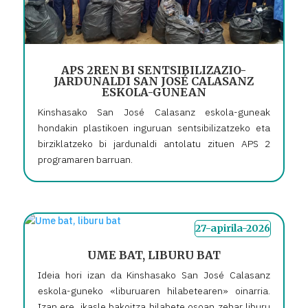
APS 2REN BI SENTSIBILIZAZIO-
JARDUNALDI SAN JOSÉ CALASANZ
ESKOLA-GUNEAN
Kinshasako San José Calasanz eskola-guneak
hondakin plastikoen inguruan sentsibilizatzeko eta
birziklatzeko bi jardunaldi antolatu zituen APS 2
programaren barruan.
27-apirila-2026
UME BAT, LIBURU BAT
Ideia hori izan da Kinshasako San José Calasanz
eskola-guneko «liburuaren hilabetearen» oinarria.
Izan ere, ikasle bakoitza hilabete osoan zehar liburu