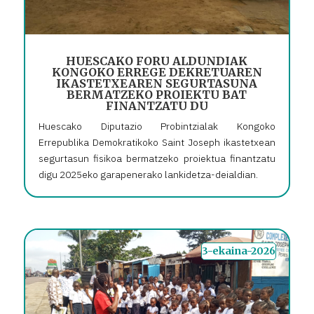
HUESCAKO FORU ALDUNDIAK
KONGOKO ERREGE DEKRETUAREN
IKASTETXEAREN SEGURTASUNA
BERMATZEKO PROIEKTU BAT
FINANTZATU DU
Huescako Diputazio Probintzialak Kongoko
Errepublika Demokratikoko Saint Joseph ikastetxean
segurtasun fisikoa bermatzeko proiektua finantzatu
digu 2025eko garapenerako lankidetza-deialdian.
3-ekaina-2026