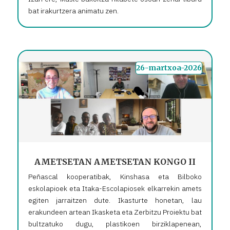
bat irakurtzera animatu zen.
26-martxoa-2026
AMETSETAN AMETSETAN KONGO II
Peñascal kooperatibak, Kinshasa eta Bilboko
eskolapioek eta Itaka-Escolapiosek elkarrekin amets
egiten jarraitzen dute. Ikasturte honetan, lau
erakundeen artean Ikasketa eta Zerbitzu Proiektu bat
bultzatuko dugu, plastikoen birziklapenean,