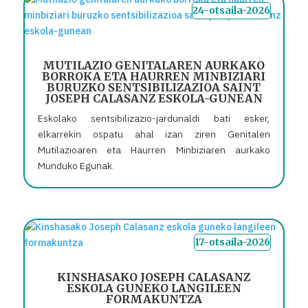
24-otsaila-2026
MUTILAZIO GENITALAREN AURKAKO
BORROKA ETA HAURREN MINBIZIARI
BURUZKO SENTSIBILIZAZIOA SAINT
JOSEPH CALASANZ ESKOLA-GUNEAN
Eskolako sentsibilizazio-jardunaldi bati esker,
elkarrekin ospatu ahal izan ziren Genitalen
Mutilazioaren eta Haurren Minbiziaren aurkako
Munduko Egunak.
17-otsaila-2026
KINSHASAKO JOSEPH CALASANZ
ESKOLA GUNEKO LANGILEEN
FORMAKUNTZA