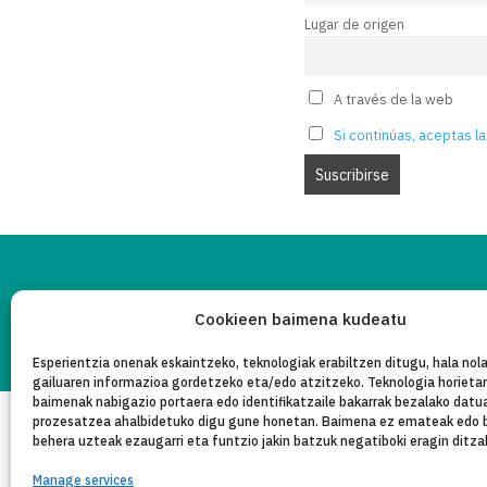
Lugar de origen
A través de la web
Si continúas, aceptas la
PR
LEGE OHAR
Copyleft 2025
Itaka-Escolapios
Cookieen baimena kudeatu
Esperientzia onenak eskaintzeko, teknologiak erabiltzen ditugu, hala nola
gailuaren informazioa gordetzeko eta/edo atzitzeko. Teknologia horieta
baimenak nabigazio portaera edo identifikatzaile bakarrak bezalako datu
prozesatzea ahalbidetuko digu gune honetan. Baimena ez emateak edo 
behera uzteak ezaugarri eta funtzio jakin batzuk negatiboki eragin ditza
Manage services