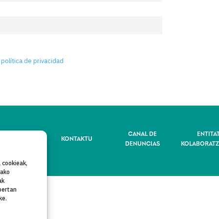
 política de privacidad
IBATASUN-
CANAL DE
ENTITA
KONTAKTU
POLITIKA
DENUNCIAS
KOLABORATZ
 cookieak,
rako
ak
bertan
ke.