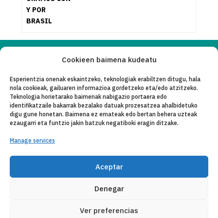
Y POR
BRASIL
Cookieen baimena kudeatu
Copyleft 2025
Itaka-Escolapios
Esperientzia onenak eskaintzeko, teknologiak erabiltzen ditugu, hala
nola cookieak, gailuaren informazioa gordetzeko eta/edo atzitzeko.
LEGE OHAR
Teknologia horietarako baimenak nabigazio portaera edo
identifikatzaile bakarrak bezalako datuak prozesatzea ahalbidetuko
PRIBATASUN-POLITIKA
digu gune honetan. Baimena ez emateak edo bertan behera uzteak
ezaugarri eta funtzio jakin batzuk negatiboki eragin ditzake.
KONTAKTU
Manage services
CANAL DE DENUNCIAS
ENTITATE KOLABORATZAILEAK
Aceptar
POSTA ELEKTRONIKO
Denegar
Ver preferencias