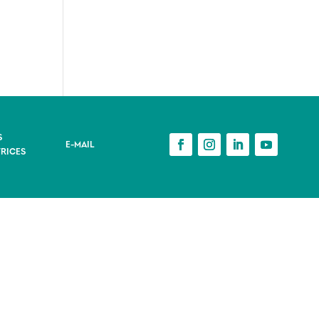
S
E-MAIL
RICES