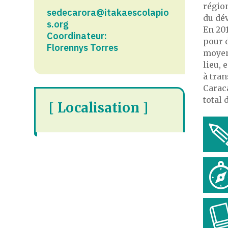
région
sedecarora@itakaescolapio
du dé
s.org
En 201
Coordinateur:
pour d
Florennys Torres
moyen
lieu, 
à tran
Caraca
total 
[ Localisation ]