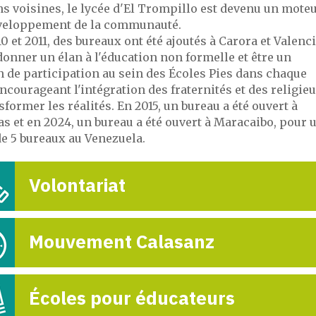
s voisines, le lycée d'El Trompillo est devenu un mote
veloppement de la communauté.
0 et 2011, des bureaux ont été ajoutés à Carora et Valenc
ITAKA - ESCOL
onner un élan à l'éducation non formelle et être un
EN CENTROAMÉR
 de participation au sein des Écoles Pies dans chaque
CARIBE
encourageant l'intégration des fraternités et des religie
21-

sformer les réalités. En 2015, un bureau a été ouvert à
s et en 2024, un bureau a été ouvert à Maracaibo, pour 
de 5 bureaux au Venezuela.
Volontariat
Mouvement Calasanz
Écoles pour éducateurs