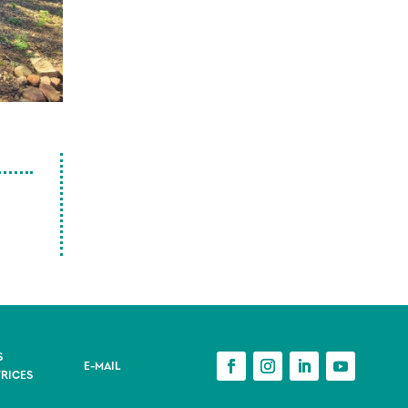
S
E-MAIL
RICES