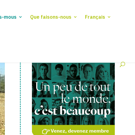
s-mous
Que faisons-nous
Français