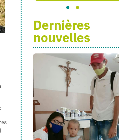
Dernières
nouvelles
n
r
res
q