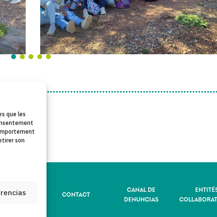
es que les
 consentement
 comportement
etirer son
LÍTIQUE DE
CANAL DE
ENTITÉ
erencias
CONTACT
IDENTIALITÉ
DENUNCIAS
COLLABORAT