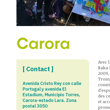
Carora
Avec l
[ Contact ]
Itaka
2009, 
Trompi
Avenida Cristo Rey con calle
const
Portugal y avenida El
d'espo
Estadium, Municipio Torres,
des c
Carora-estado Lara. Zona
et acc
postal 3050
promot