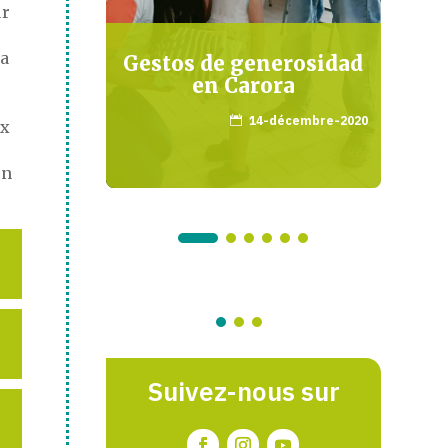
ur
ia
APIOS
Gestos de generosidad
ICA Y
en Carora
14-décembre-2020

ux
août-2017
un
Suivez-nous sur