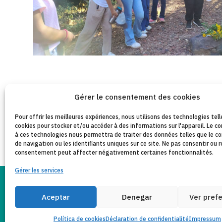
Gérer le consentement des cookies
Pour offrir les meilleures expériences, nous utilisons des technologies tell
cookies pour stocker et/ou accéder à des informations sur l'appareil. Le
à ces technologies nous permettra de traiter des données telles que le
de navigation ou les identifiants uniques sur ce site. Ne pas consentir ou r
consentement peut affecter négativement certaines fonctionnalités.
Gérer les services
PO
Aceptar
Denegar
Ver pref
AVIS JURIDIQUE
Copyleft 2025
Itaka-Escolapios
CONF
Política de cookies
Déclaration de confidentialité
Impressum