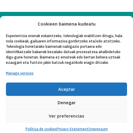
Cookieen baimena kudeatu
Copyleft 2025
Itaka-Escolapios
Esperientzia onenak eskaintzeko, teknologiak erabiltzen ditugu, hala
nola cookieak, gailuaren informazioa gordetzeko eta/edo atzitzeko.
LEGE OHAR
Teknologia horietarako baimenak nabigazio portaera edo
identifikatzaile bakarrak bezalako datuak prozesatzea ahalbidetuko
PRIBATASUN-POLITIKA
digu gune honetan. Baimena ez emateak edo bertan behera uzteak
ezaugarri eta funtzio jakin batzuk negatiboki eragin ditzake.
KONTAKTU
Manage services
CANAL DE DENUNCIAS
ENTITATE KOLABORATZAILEAK
Aceptar
POSTA ELEKTRONIKO
Denegar
Ver preferencias
Política de cookies
Privacy Statement
Impressum