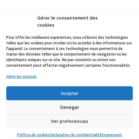
Gérer le consentement des
cookies
Copyleft 2025
Itaka-Escolapios
Pour offrir les meilleures expériences, nous utilisons des technologies
telles que les cookies pour stocker et/ou accéder à des informations sur
AVIS JURIDIQUE
l'appareil. Le consentement à ces technologies nous permettra de
traiter des données telles que le comportement de navigation ou les
POLÍTIQUE DE CONFIDENTIALITÉ
identifiants uniques sur ce site. Ne pas consentir ou retirer son
consentement peut affecter négativement certaines fonctionnalités.
CONTACT
Gérer les services
CANAL DE DENUNCIAS
ENTITÉS COLLABORATRICES
Aceptar
E-MAIL
Denegar
Ver preferencias
Política de cookies
Déclaration de confidentialité
Impressum