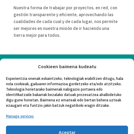
Nuestra forma de trabajar por proyectos, en red, con
gestión transparente y eficiente, aprovechando las
cualidades de cada cual y de cada lugar, nos permite
ser mejores en nuestra misión de ir haciendo una
tierra mejor para todos.
Cookieen baimena kudeatu
Copyleft 2025
Itaka-Escolapios
Esperientzia onenak eskaintzeko, teknologiak erabiltzen ditugu, hala
nola cookieak, gailuaren informazioa gordetzeko eta/edo atzitzeko.
LEGE OHAR
Teknologia horietarako baimenak nabigazio portaera edo
identifikatzaile bakarrak bezalako datuak prozesatzea ahalbidetuko
PRIBATASUN-POLITIKA
digu gune honetan. Baimena ez emateak edo bertan behera uzteak
ezaugarri eta funtzio jakin batzuk negatiboki eragin ditzake.
KONTAKTU
Manage services
CANAL DE DENUNCIAS
ENTITATE KOLABORATZAILEAK
Aceptar