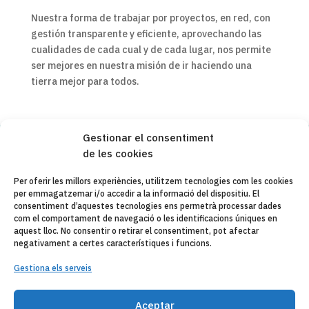
Nuestra forma de trabajar por proyectos, en red, con
gestión transparente y eficiente, aprovechando las
cualidades de cada cual y de cada lugar, nos permite
ser mejores en nuestra misión de ir haciendo una
tierra mejor para todos.
Gestionar el consentiment
de les cookies
Copyleft 2025
Itaka-Escolapios
Per oferir les millors experiències, utilitzem tecnologies com les cookies
per emmagatzemar i/o accedir a la informació del dispositiu. El
AVÍS LEGAL
consentiment d’aquestes tecnologies ens permetrà processar dades
com el comportament de navegació o les identificacions úniques en
POLÍTICA DE PRIVACITAT
aquest lloc. No consentir o retirar el consentiment, pot afectar
negativament a certes característiques i funcions.
CONTACTE
Gestiona els serveis
CANAL DE DENUNCIAS
ENTITATS COL·LABORADES
Aceptar