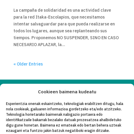
La campaña de solidaridad es una actividad clave
para la red Itaka-Escolapios, que necesitamos
intentar salvaguardar para que pueda realizarse en
todos los lugares, aunque sea replanteando sus
tiempos. Proponemos NO SUSPENDER, SINO EN CASO
NECESARIO APLAZAR, la...
« Older Entries
Cookieen baimena kudeatu
Copyleft 2025
Itaka-Escolapios
Esperientzia onenak eskaintzeko, teknologiak erabiltzen ditugu, hala
nola cookieak, gailuaren informazioa gordetzeko eta/edo atzitzeko.
LEGE OHAR
Teknologia horietarako baimenak nabigazio portaera edo
identifikatzaile bakarrak bezalako datuak prozesatzea ahalbidetuko
PRIBATASUN-POLITIKA
digu gune honetan. Baimena ez emateak edo bertan behera uzteak
ezaugarri eta funtzio jakin batzuk negatiboki eragin ditzake.