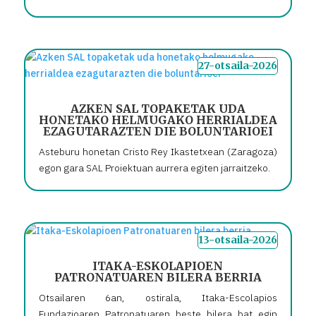
27-otsaila-2026
AZKEN SAL TOPAKETAK UDA
HONETAKO HELMUGAKO HERRIALDEA
EZAGUTARAZTEN DIE BOLUNTARIOEI
Asteburu honetan Cristo Rey Ikastetxean (Zaragoza)
egon gara SAL Proiektuan aurrera egiten jarraitzeko.
13-otsaila-2026
ITAKA-ESKOLAPIOEN
PATRONATUAREN BILERA BERRIA
Otsailaren 6an, ostirala, Itaka-Escolapios
Fundazioaren Patronatuaren beste bilera bat egin