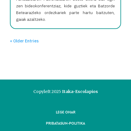
zen bideokonferentziaz, kide guztiek eta Batzorde
Betearazleko ordezkariek parte hartu baitzuten,
gaiak azaltzeko.
« Older Entries
Copyleft 2025
Itaka-Escolapios
LEGE OHAR
PRIBATASUN-POLITIKA