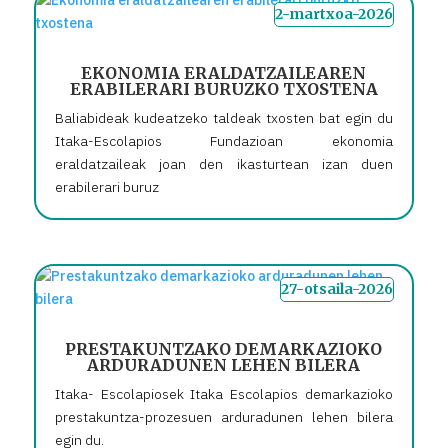
2-martxoa-2026
EKONOMIA ERALDATZAILEAREN
ERABILERARI BURUZKO TXOSTENA
Baliabideak kudeatzeko taldeak txosten bat egin du
Itaka-Escolapios Fundazioan ekonomia
eraldatzaileak joan den ikasturtean izan duen
erabilerari buruz
27-otsaila-2026
PRESTAKUNTZAKO DEMARKAZIOKO
ARDURADUNEN LEHEN BILERA
Itaka- Escolapiosek Itaka Escolapios demarkazioko
prestakuntza-prozesuen arduradunen lehen bilera
egin du.