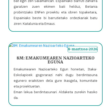
bat egin zen Salamancan. Espainiako barruti zaharra
garatzen zuen ekimen bati helduz, Betania
probintziako ENFen proiektu eta obren topaketara,
Espainiako beste bi barrutietako ordezkariak batu
ziren: Katalunia eta Emaus.
8-martxoa-2026
8M: EMAKUMEAREN NAZIOARTEKO
EGUNA
Emakumearen Nazioarteko Egun honetan, Itaka-
Eskolapioek gogorarazi nahi dugu berdintasuna
egunero eraikitzen dela gure ikasgela, komunitate
eta proiektuetan.
Eman lekua berdintasunari. Aldaketa zurekin hasiko
da.