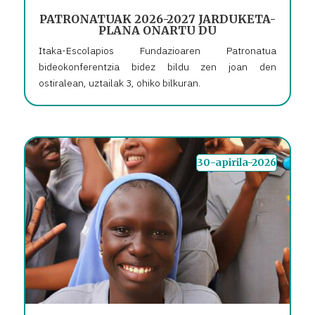
PATRONATUAK 2026-2027 JARDUKETA-
PLANA ONARTU DU
Itaka-Escolapios Fundazioaren Patronatua
bideokonferentzia bidez bildu zen joan den
ostiralean, uztailak 3, ohiko bilkuran.
30-apirila-2026