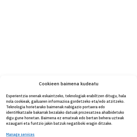
Cookieen baimena kudeatu
Esperientzia onenak eskaintzeko, teknologiak erabiltzen ditugu, hala
nola cookieak, gailuaren informazioa gordetzeko eta/edo atzitzeko.
Teknologia horietarako baimenak nabigazio portaera edo
identifikatzaile bakarrak bezalako datuak prozesatzea ahalbidetuko
digu gune honetan. Baimena ez emateak edo bertan behera uzteak
ezaugarri eta funtzio jakin batzuk negatiboki eragin ditzake.
Manage services