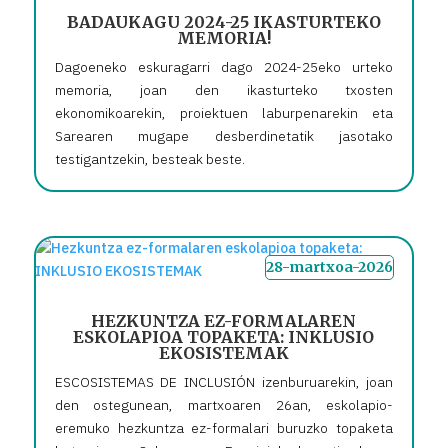
BADAUKAGU 2024-25 IKASTURTEKO
MEMORIA!
Dagoeneko eskuragarri dago 2024-25eko urteko
memoria, joan den ikasturteko txosten
ekonomikoarekin, proiektuen laburpenarekin eta
Sarearen mugape desberdinetatik jasotako
testigantzekin, besteak beste.
28-martxoa-2026
HEZKUNTZA EZ-FORMALAREN
ESKOLAPIOA TOPAKETA: INKLUSIO
EKOSISTEMAK
ESCOSISTEMAS DE INCLUSIÓN izenburuarekin, joan
den ostegunean, martxoaren 26an, eskolapio-
eremuko hezkuntza ez-formalari buruzko topaketa