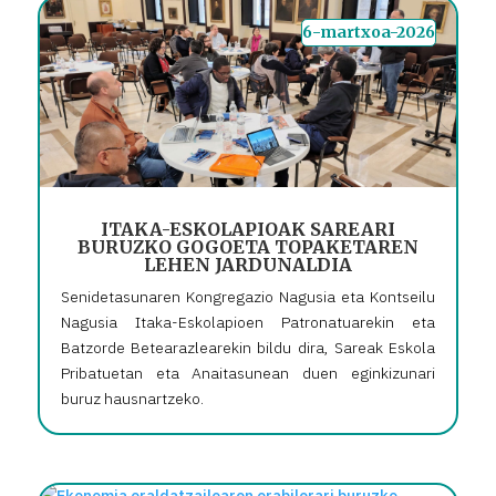
6-martxoa-2026
ITAKA-ESKOLAPIOAK SAREARI
BURUZKO GOGOETA TOPAKETAREN
LEHEN JARDUNALDIA
Senidetasunaren Kongregazio Nagusia eta Kontseilu
Nagusia Itaka-Eskolapioen Patronatuarekin eta
Batzorde Betearazlearekin bildu dira, Sareak Eskola
Pribatuetan eta Anaitasunean duen eginkizunari
buruz hausnartzeko.