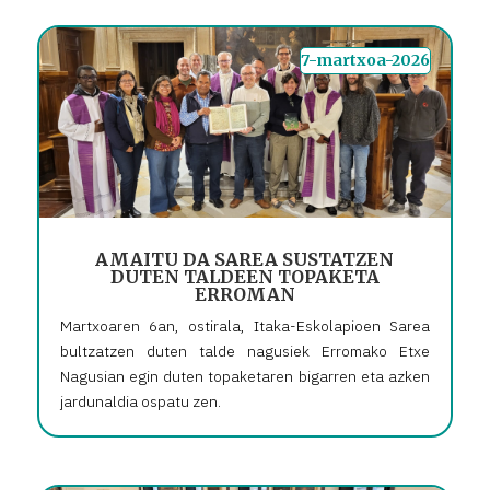
7-martxoa-2026
AMAITU DA SAREA SUSTATZEN
DUTEN TALDEEN TOPAKETA
ERROMAN
Martxoaren 6an, ostirala, Itaka-Eskolapioen Sarea
bultzatzen duten talde nagusiek Erromako Etxe
Nagusian egin duten topaketaren bigarren eta azken
jardunaldia ospatu zen.