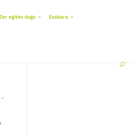
Zer egiten dugu
Euskara
a –
s