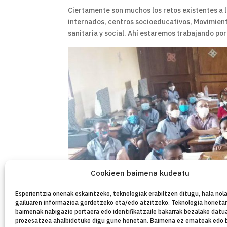
Ciertamente son muchos los retos existentes a l
internados, centros socioeducativos, Movimient
sanitaria y social. Ahí estaremos trabajando po
Cookieen baimena kudeatu
Esperientzia onenak eskaintzeko, teknologiak erabiltzen ditugu, hala nola
gailuaren informazioa gordetzeko eta/edo atzitzeko. Teknologia horieta
baimenak nabigazio portaera edo identifikatzaile bakarrak bezalako datu
prozesatzea ahalbidetuko digu gune honetan. Baimena ez emateak edo 