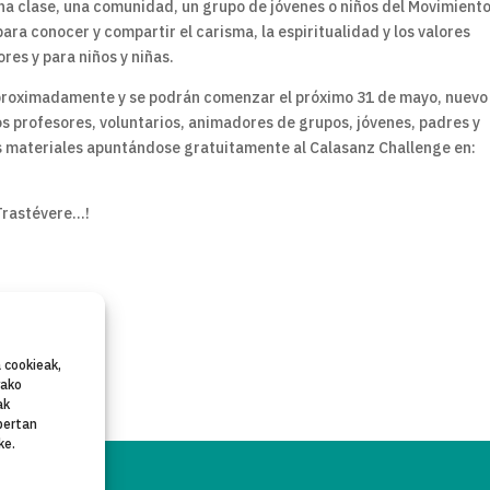
una clase, una comunidad, un grupo de jóvenes o niños del Movimient
ra conocer y compartir el carisma, la espiritualidad y los valores
es y para niños y niñas.
proximadamente y se podrán comenzar el próximo 31 de mayo, nuevo
s profesores, voluntarios, animadores de grupos, jóvenes, padres y
s materiales apuntándose gratuitamente al Calasanz Challenge en:
 Trastévere…!
 cookieak,
rako
ak
bertan
ke.