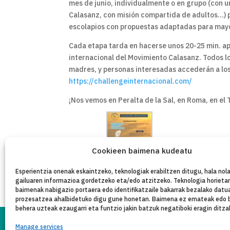
mes de junio, individualmente o en grupo (con 
Calasanz, con misión compartida de adultos…) pa
escolapios con propuestas adaptadas para mayor
Cada etapa tarda en hacerse unos 20-25 min. a
internacional del Movimiento Calasanz. Todos lo
madres, y personas interesadas accederán a lo
https://challengeinternacional.com/
¡Nos vemos en Peralta de la Sal, en Roma, en el
Cookieen baimena kudeatu
Esperientzia onenak eskaintzeko, teknologiak erabiltzen ditugu, hala nola
gailuaren informazioa gordetzeko eta/edo atzitzeko. Teknologia horieta
baimenak nabigazio portaera edo identifikatzaile bakarrak bezalako datu
prozesatzea ahalbidetuko digu gune honetan. Baimena ez emateak edo 
behera uzteak ezaugarri eta funtzio jakin batzuk negatiboki eragin ditza
Manage services