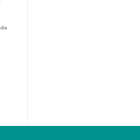
o
 día