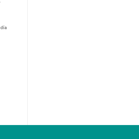
o
 día