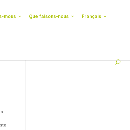
s-mous
Que faisons-nous
Français
un
este