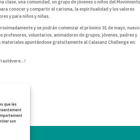
una clase, una comunidad, un grupo de jóvenes o niños del Movimient
ra conocer y compartir el carisma, la espiritualidad y los valores
es y para niños y niñas.
proximadamente y se podrán comenzar el próximo 31 de mayo, nuevo
s profesores, voluntarios, animadores de grupos, jóvenes, padres y
s materiales apuntándose gratuitamente al Calasanz Challenge en:
 Trastévere…!
es que les
 consentement
 comportement
etirer son