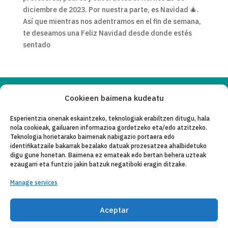
diciembre de 2023. Por nuestra parte, es Navidad 🎄.
Así que mientras nos adentramos en el fin de semana,
te deseamos una Feliz Navidad desde donde estés
sentado
Cookieen baimena kudeatu
Copyleft 2025
Itaka-Escolapios
Esperientzia onenak eskaintzeko, teknologiak erabiltzen ditugu, hala
nola cookieak, gailuaren informazioa gordetzeko eta/edo atzitzeko.
LEGE OHAR
Teknologia horietarako baimenak nabigazio portaera edo
identifikatzaile bakarrak bezalako datuak prozesatzea ahalbidetuko
PRIBATASUN-POLITIKA
digu gune honetan. Baimena ez emateak edo bertan behera uzteak
ezaugarri eta funtzio jakin batzuk negatiboki eragin ditzake.
KONTAKTU
Manage services
CANAL DE DENUNCIAS
ENTITATE KOLABORATZAILEAK
Aceptar